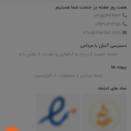
هفت روز هفته در خدمت شما هستیم
فرش های روشن می‌توانند فضای شما را بزرگ‌تر و فرش های تیره، 
03155446932
فضایی دنج و آرام ایجاد کنند.
09931046355
جنس فرش:
 بسته به نیاز خود، هنگام خرید فرش باید به جنس آن توجه 
info@imerdas.com
کنید. فرش های ماشینی که در سبک های مختلف تولید و عرضه میشوند 
دسترسی آسان با مرداس
میتوانند برای استفاده روزمره مناسب باشند، این فرش های جنس های 
صفحه نخست
درباره ما
قوانین و مقررات
تماس با ما
مختلفی دارند، در فروشگاه اینترنتی فرش مرداس، اغلب فرش ها تولید 
پیوند ها
شده از الیاف آکرولیک هیت ست و ویکرون هیت ست می باشند؛ این 
مجله مرداس
محصولات
دکوراسیون
الیاف به عنوان مرغوب ترین گزینه برای بافت 
فرش 
به شمار میرود.
نماد های اعتماد
خرید فرش بر اساس رنگ
انتخاب رنگ فرش نقش مهمی در زیبایی و هماهنگی دکوراسیون 
داخلی دارد. هر رنگ می‌تواند حس و حال متفاوتی به فضای خانه 
ببخشد و بر میزان روشنایی، گرما یا آرامش محیط تأثیر بگذارد. 