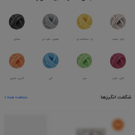
کرم ، سفید
بژ ، نسکافه ای
طوسی ، نقره ای
مشکی
لاکی ، قرمز
سبز
آبی
آجری ، نارنجی
شگفت انگیزها
مشاهده همه