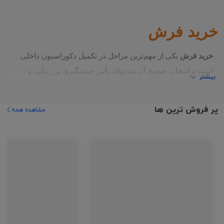
خرید فرش
خرید فرش
 یکی از مهم‌ترین مراحل در تکمیل دکوراسیون داخلی 
است و انتخاب صحیح آن می‌تواند تأثیر چشمگیری بر زیبایی و 
بیشتر
هماهنگی فضای خانه داشته باشد. یک فرش مناسب علاوه بر ایجاد 
جلوه‌ای چشم‌نواز، آسایش بیشتری را برای اعضای خانواده فراهم 
پر فروش ترین ها
مشاهده همه
کرده و در صورت انتخاب اصولی، سال‌ها کیفیت و زیبایی خود را 
حفظ می‌کند.
امروزه با 
خرید فرش آنلاین
 می‌توانید بدون محدودیت زمانی و 
مکانی، انواع فرش‌های ماشینی را از نظر طرح، رنگ، ابعاد، شانه، 
تراکم و قیمت با یکدیگر مقایسه کرده و متناسب با سلیقه، بودجه و 
سبک دکوراسیون منزل خود بهترین گزینه را انتخاب کنید. در 
فروشگاه اینترنتی 
فرش مرداس
 مجموعه‌ای متنوع از فرش‌های 