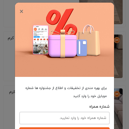
×
7٬495٬000
فرش ایکیا اختصاصی کد 42315 زمینه کرم
بژ
7٬495٬000
برای بهره مندی از تخفیفات و اطلاع از جشنواره ها شماره
فرش ایکیا اختصاصی کد 42311 زمینه کرم
موبایل خود را وارد کنید
بژ
شماره همراه
7٬495٬000