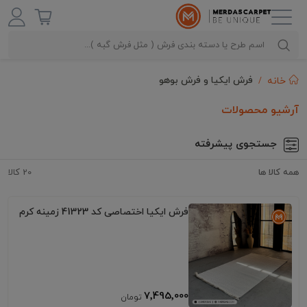
فرش ایکیا و فرش بوهو
خانه
آرشیو محصولات
جستجوی پیشرفته
همه کالا ها
20 کالا
فرش ایکیا اختصاصی کد 41323 زمینه کرم
7٬495٬000