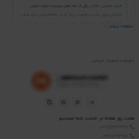
فرش ماشینی کاشان
یکی از نماد های برجسته صنعت فرش
باستانی ایران است و اهمیت ویژه ای در جامعه ایرانی دارد. فرش
کاشان به دلیل طراحی های خاص خود، به عنوان یکی از مهم‌ ترین
مشاهده بیشتر
نمونه های هنر صنعتی در ایران شناخته می شود. طرح های فرش
کاشان اغلب شامل طرح هایی از جمله گل‌ ها، حیوانات، مناظر
طبیعی و نقشه های هندسی است. این طرح ها با دقت و هنر
بالایی اجرا می شوند که باعث می شود فرش ماشینی به عنوان
مشاهده شعبات مرداس
یک اثر هنری فوق‌ العاده تشخیص داده شود. همچنین
فرش
ماشینی
کاشان با استفاده از الیاف با کیفیت بالا و بافت دقیق،
مقاومت و دوام بالایی دارد. این ویژگی‌ ها باعث می‌ شود فرش
کاشان به عنوان یک سرمایه گذاری بلند مدت در نظر گرفته شود.
جدید ترین فرش های ماشینی
هفت روز هفته در خدمت شما هستیم
فرش ماشینی
را می‌توان یکی از ارکان اصلی دکوراسیون منازل ایرانی در
03155446932
دنیای مدرن دانست. این هنر برجسته، طی چند دهه اخیر با تنوع
09931046355