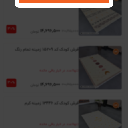
14٬696٬500
20٬995٬000
فرش کودک کد 15209 زمینه تمام رنگ
تنها
1
عدد در انبار باقی مانده
14٬696٬500
20٬995٬000
فرش کودک کد 13446 زمینه کرم
تنها
1
عدد در انبار باقی مانده