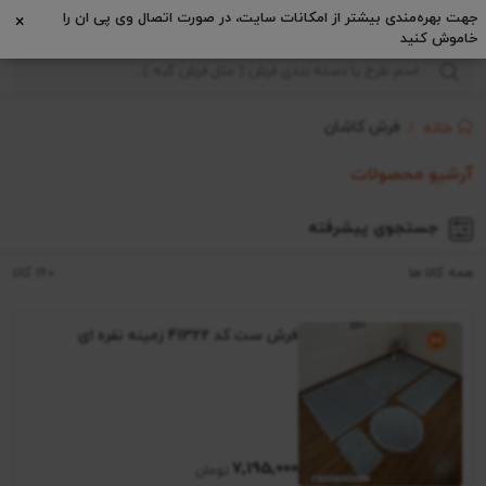
فرش کاشان
خانه
آرشیو محصولات
جستجوی پیشرفته
همه کالا ها
160 کالا
فرش ست کد 41322 زمینه نقره ای
7٬195٬000