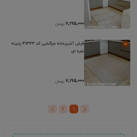
7٬195٬000
فرش آشپزخانه مراکشی کد 41323 زمینه
نقره ای
7٬195٬000
2
1