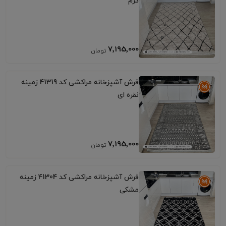
کرم
7٬195٬000
فرش آشپزخانه مراکشی کد 41319 زمینه
نقره ای
7٬195٬000
فرش آشپزخانه مراکشی کد 41304 زمینه
مشکی