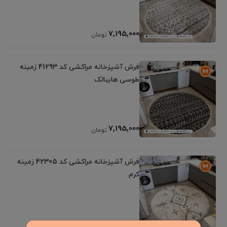
7٬195٬000
فرش آشپزخانه مراکشی کد 41293 زمینه
طوسی هایبالک
7٬195٬000
فرش آشپزخانه مراکشی کد 42305 زمینه
کرم
7٬195٬000