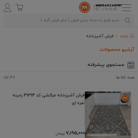
فرش آشپزخانه
خانه
آرشیو محصولات
جستجوی پیشرفته
همه کالا ها
47 کالا
فرش آشپزخانه مراکشی کد 41314 زمینه
نقره ای
7٬195٬000