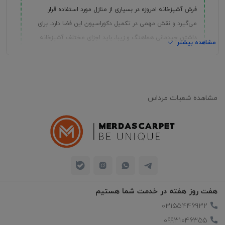
فرش آشپزخانه امروزه در بسیاری از منازل مورد استفاده قرار
می‌گیرد و نقش مهمی در تکمیل دکوراسیون این فضا دارد. برای
داشتن چیدمانی هماهنگ و زیبا، باید اجزای مختلف آشپزخانه
مشاهده بیشتر
به‌درستی در کنار یکدیگر قرار بگیرند؛ چراکه هر کدام تاثیر
مستقیمی بر جلوه فضا دارند. با اینکه فرش جزو ملزومات ضروری
آشپزخانه نیست، اما بسیاری از خانواده‌ها با توجه به سلیقه و
سبک دکوراسیون خود، از فرش آشپزخانه جدید یا فرش آشپزخانه
مشاهده شعبات مرداس
مدرن استفاده می‌کنند. انتخاب و خرید فرش آشپزخانه می‌تواند
فضای آشپزخانه را منظم‌تر و کاربردی‌تر نشان دهد. به همین دلیل،
پیش از
خرید فرش
لازم است سبک فضا مشخص شود تا انتخابی
مناسب و ماندگار داشته باشید.
فرش آشپزخانه چی بخرم؟ این سؤال برای بسیاری از افرادی که به‌دنبال
هفت روز هفته در خدمت شما هستیم
فرشی باکیفیت، شیک و هماهنگ با دکوراسیون آشپزخانه هستند،
مطرح می‌شود. با توجه به تنوع بالای مدل‌ها، انتخاب بین فرش
03155446932
آشپزخانه جدید، فرش آشپزخانه مدرن یا حتی فرش آشپزخانه متری
09931046355