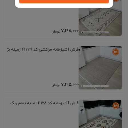
کرم
7٬195٬000
فرش آشپزخانه مراکشی کد 41239 زمینه بژ
7٬195٬000
فرش آشپزخانه کد 11168 زمینه تمام رنگ