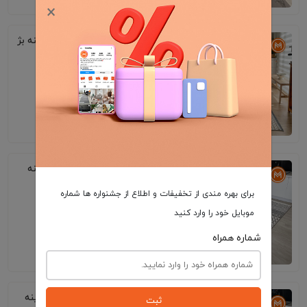
×
فرش آشپزخانه مراکشی کد 41306 زمینه بژ
7٬195٬000
فرش آشپزخانه مراکشی کد 41292 زمینه
کرم
برای بهره مندی از تخفیفات و اطلاع از جشنواره ها شماره
موبایل خود را وارد کنید
شماره همراه
7٬195٬000
فرش آشپزخانه مراکشی کد 41325 زمینه
ثبت