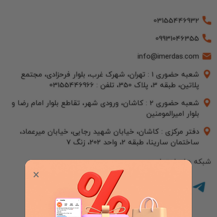
03155446932
09931046355
info@imerdas.com
شعبه حضوری 1 : تهران، شهرک غرب، بلوار فرحزادی، مجتمع
پلاتین، طبقه 3، پلاک 350، تلفن : 03155446966
شعبه حضوری 2 : کاشان، ورودی شهر، تقاطع بلوار امام رضا و
بلوار امیرالمومنین
دفتر مرکزی : کاشان، خیابان شهید رجایی، خیابان میرعماد،
ساختمان سارینا، طبقه 2، واحد 202، زنگ 7
شبکه های اجتماعی:
×