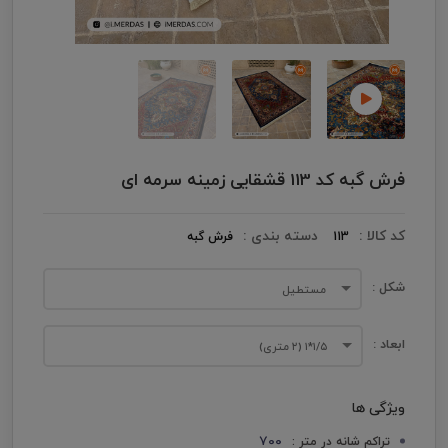
فرش گبه کد 113 قشقایی زمینه سرمه ای
کد کالا :
دسته بندی :
113
فرش گبه
شکل :
مستطیل
ابعاد :
۱/۵*۱ (۲ متری)
ویژگی ها
700
تراکم شانه در متر :