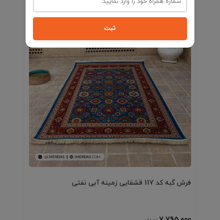
ثبت
فرش گبه کد 117 قشقایی زمینه آبی نفتی
7٬795٬000