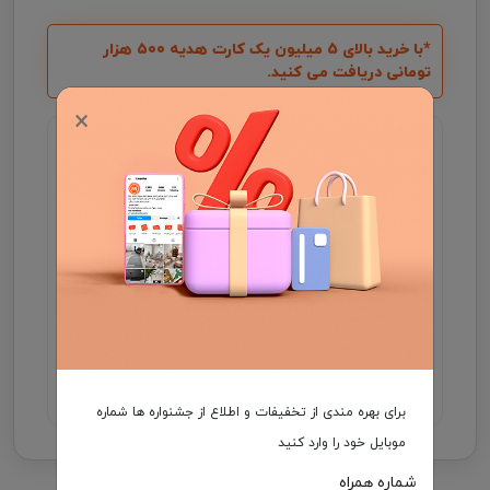
*با خرید بالای 5 میلیون یک کارت هدیه ۵۰۰ هزار
تومانی دریافت می کنید.
×
گارانتی اصالت و سلامت فیزیکی کالا
جهت اطلاع از موجودی و ثبت سفارش میتوانید با شماره
09931046355 در واتساپ ارتباط برقرار کنید .
مدت زمان تحویل فرش، در صورت موجود بودن 3 الی
7 روز کاری و در غیر این صورت ۲5 الی 35 روز کاری
می باشد.
هزینه ارسال برعهده مشتری
برای بهره مندی از تخفیفات و اطلاع از جشنواره ها شماره
موبایل خود را وارد کنید
شماره همراه