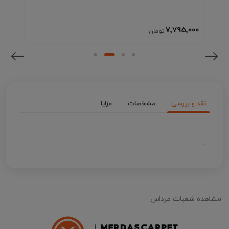
7٬795٬000
نقد و بررسی
مشخصات
مزایا
.
مشاهده شعبات مرداس