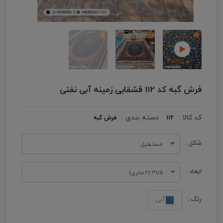
فرش گبه کد 112 قشقایی زمینه آبی نفتی
کد کالا :
دسته بندی :
112
فرش گبه
شکل :
مستطیل
ابعاد :
۱/۵*۱ (۲ متری)
رنگ :
آبی