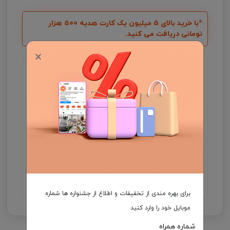
*با خرید بالای 5 میلیون یک کارت هدیه ۵۰۰ هزار
تومانی دریافت می کنید.
×
گارانتی اصالت و سلامت فیزیکی کالا
جهت اطلاع از موجودی و ثبت سفارش میتوانید با شماره
09931046355 در واتساپ ارتباط برقرار کنید .
مدت زمان تحویل فرش، در صورت موجود بودن 3 الی
7 روز کاری و در غیر این صورت ۲5 الی 35 روز کاری
می باشد.
هزینه ارسال برعهده مشتری
برای بهره مندی از تخفیفات و اطلاع از جشنواره ها شماره
موبایل خود را وارد کنید
شماره همراه