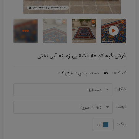
فرش گبه کد 117 قشقایی زمینه آبی نفتی
کد کالا :
دسته بندی :
117
فرش گبه
شکل :
مستطیل
ابعاد :
۱/۵*۱ (۲ متری)
رنگ :
آبی