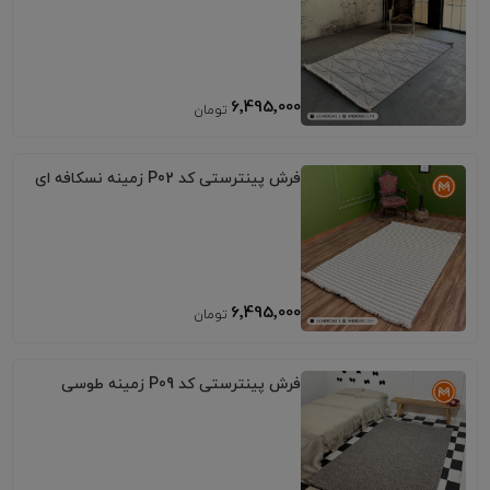
6٬495٬000
فرش پینترستی کد P02 زمینه نسکافه ای
6٬495٬000
فرش پینترستی کد P09 زمینه طوسی