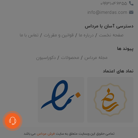
09931046355
info@imerdas.com
دسترسی آسان با مرداس
صفحه نخست
درباره ما
قوانین و مقررات
تماس با ما
پیوند ها
مجله مرداس
محصولات
دکوراسیون
نماد های اعتماد
تمامی حقوق این وبسایت متعلق به سایت
فرش مرداس
می باشد