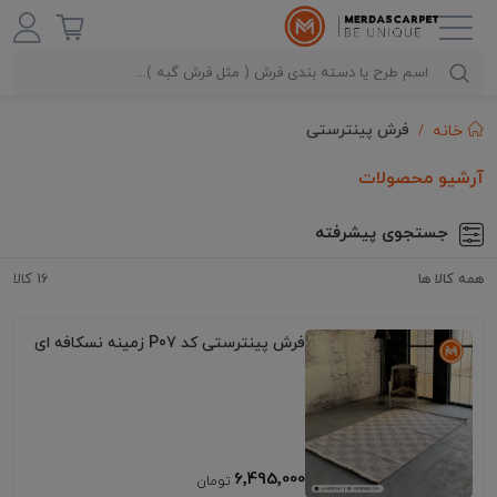
فرش پینترستی
خانه
آرشیو محصولات
جستجوی پیشرفته
همه کالا ها
16 کالا
فرش پینترستی کد P07 زمینه نسکافه ای
6٬495٬000