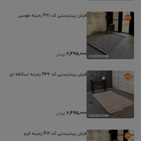
فرش پینترستی کد P21 زمینه طوسی
6٬495٬000
فرش پینترستی کد P32 زمینه نسکافه ای
6٬495٬000
فرش پینترستی کد P16 زمینه کرم