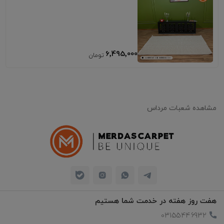
6٬495٬000
مشاهده شعبات مرداس
هفت روز هفته در خدمت شما هستیم
03155446932