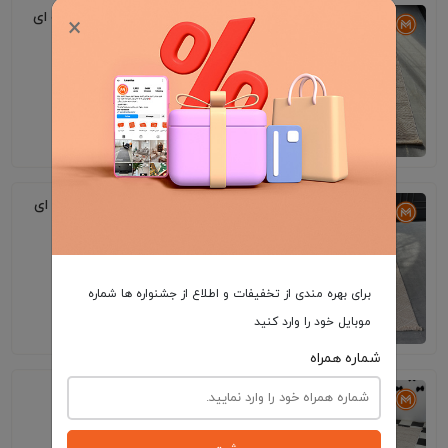
فرش پینترستی کد P09 زمینه نسکافه ای
×
6٬495٬000
فرش پینترستی کد P21 زمینه نسکافه ای
برای بهره مندی از تخفیفات و اطلاع از جشنواره ها شماره
موبایل خود را وارد کنید
6٬495٬000
شماره همراه
فرش پینترستی کد P09 زمینه کرم