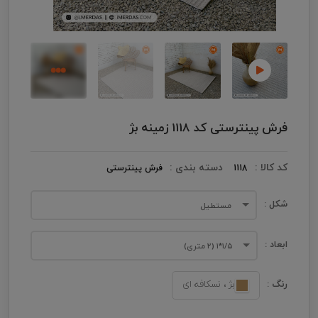
فرش پینترستی کد 1118 زمینه بژ
کد کالا :
دسته بندی :
1118
فرش پینترستی
شکل :
مستطیل
ابعاد :
۱/۵*۱ (۲ متری)
رنگ :
بژ ، نسکافه ای