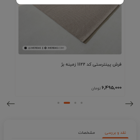
فرش پینترستی کد 1122 زمینه بژ
6٬495٬000
نقد و بررسی
مشخصات