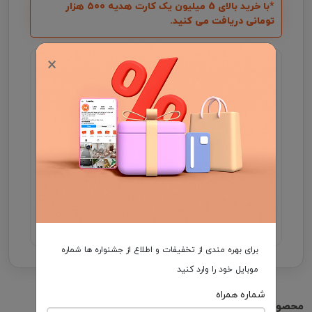
*با خرید بالای 5 میلیون یک کارت هدیه ۵۰۰ هزار
تومانی دریافت می کنید.
×
گارانتی اصالت و سلامت فیزیکی کالا
جهت اطلاع از موجودی و ثبت سفارش میتوانید با شماره
09931046355 در واتساپ ارتباط برقرار کنید .
مدت زمان تحویل فرش، در صورت موجود بودن 3 الی
7 روز کاری و در غیر این صورت ۲5 الی 35 روز کاری
می باشد.
هزینه ارسال برعهده مشتری
برای بهره مندی از تخفیفات و اطلاع از جشنواره ها شماره
موبایل خود را وارد کنید
شماره همراه
محصولات مشابه