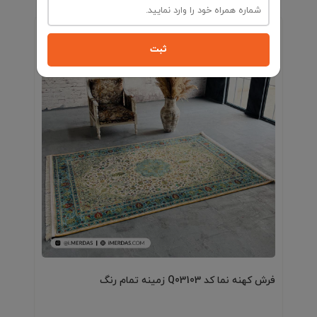
ثبت
فرش کهنه نما کد N00214 زمینه تمام رنگ