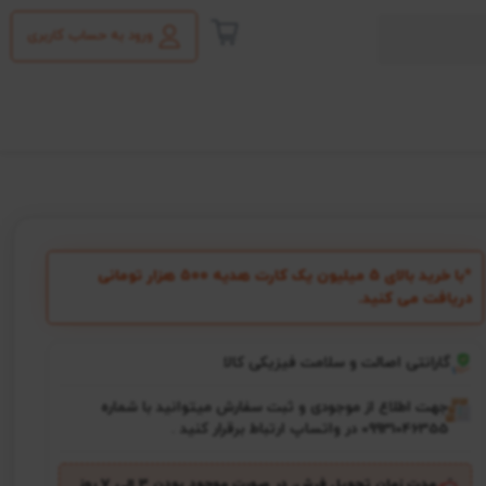
ورود به حساب کاربری
*با خرید بالای 5 میلیون یک کارت هدیه ۵۰۰ هزار تومانی
دریافت می کنید.
گارانتی اصالت و سلامت فیزیکی کالا
جهت اطلاع از موجودی و ثبت سفارش میتوانید با شماره
09931046355 در واتساپ ارتباط برقرار کنید .
مدت زمان تحویل فرش، در صورت موجود بودن 3 الی 7 روز