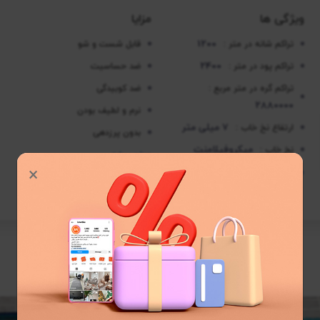
ویژگی ها
مزایا
1200
تراکم شانه در متر :
قابل شست و شو
2400
تراکم پود در متر :
ضد حساسیت
تراکم گره در متر مربع :
ضد کوبیدگی
2880000
نرم و لطیف بودن
7 میلی متر
ارتفاع نخ خاب :
بدون پرزدهی
میکروفیلامنت
نخ خاب :
موارد بیشتر
×
موارد بیشتر