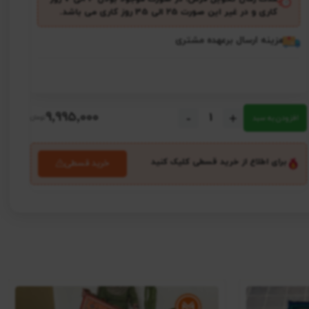
کاری و در غیر این صورت ۲5 الی 35 روز کاری می باشد.
هزینه ارسال برعهده مشتری
9٬995٬000
-
+
افزودن به سبد
برای اطلاع از خرید قسطی کلیک کنید
خرید قسطی