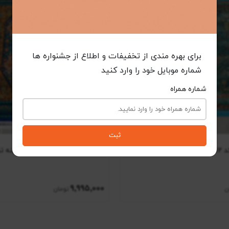
برای بهره مندی از تخفیفات و اطلاع از جشنواره ها
شماره موبایل خود را وارد کنید
شماره همراه
ثبت
م رنگ
فرش کهنه نما کد AAJ1010 زمینه تمام رنگ
9٬995٬000