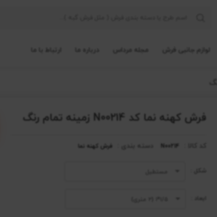
لوازم جانبی فرش
مجله مرداس
درباره ما
ارتباط با ما
فرش کهنه نما کد N00214 زمینه تمام رنگ
کد کالا :
دسته بندی :
N00214
فرش کهنه نما
شکل :
مستطیل
ابعاد :
۱/۵*۱ (۲ متری)