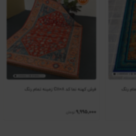
فرش کهنه نما کد C1108 زمینه تمام رنگ
9٬995٬000