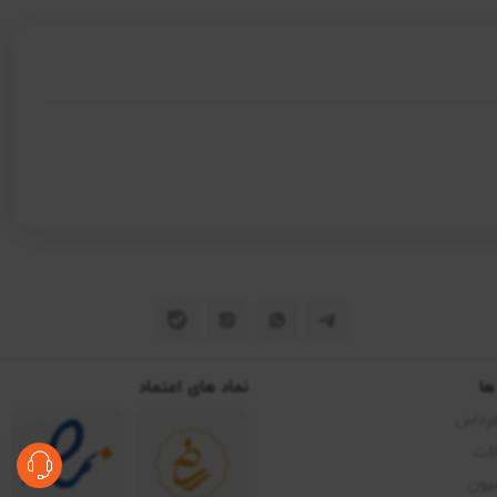
ها
نماد های اعتماد
مرداس
ات
یون