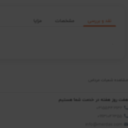
نقد و بررسی
مشخصات
مزایا
.
مشاهده شعبات مرداس
هفت روز هفته در خدمت شما هستیم
03155446932
09931046355
info@imerdas.com