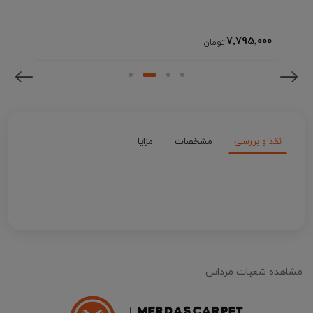
7٬795٬000
نقد و بررسی
مشخصات
مزایا
.
مشاهده شعبات مرداس