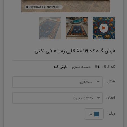
فرش گبه کد 119 قشقایی زمینه آبی نفتی
کد کالا :
دسته بندی :
119
فرش گبه
شکل :
مستطیل
ابعاد :
۱/۵*۱ (۲ متری)
رنگ :
آبی