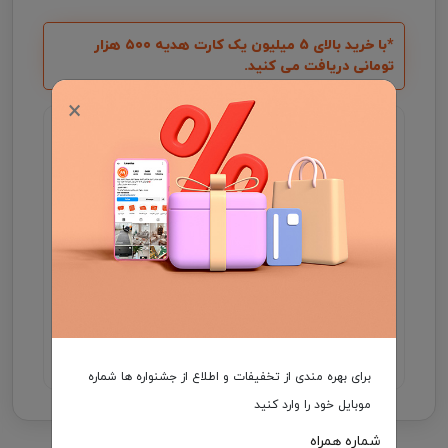
*با خرید بالای 5 میلیون یک کارت هدیه ۵۰۰ هزار
تومانی دریافت می کنید.
×
گارانتی اصالت و سلامت فیزیکی کالا
جهت اطلاع از موجودی و ثبت سفارش میتوانید با شماره
09931046355 در واتساپ ارتباط برقرار کنید .
مدت زمان تحویل فرش، در صورت موجود بودن 3 الی
7 روز کاری و در غیر این صورت ۲5 الی 35 روز کاری
می باشد.
هزینه ارسال برعهده مشتری
برای بهره مندی از تخفیفات و اطلاع از جشنواره ها شماره
موبایل خود را وارد کنید
شماره همراه