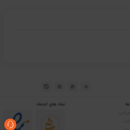
ها
نماد های اعتماد
مرداس
ات
یون