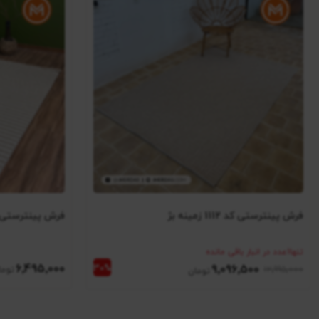
فرش پینترستی کد 1112 زمینه بژ
فرش پینترستی کد P02 زمینه نس
تنها
1
عدد در انبار باقی مانده
6٬495٬000
9٬096٬500
12٬995٬000