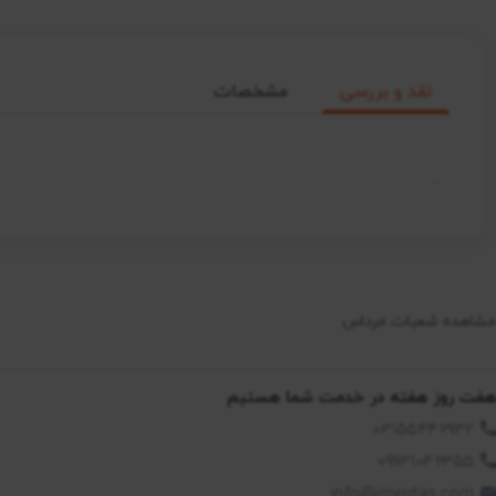
نقد و بررسی
مشخصات
.
مشاهده شعبات مرداس
هفت روز هفته در خدمت شما هستیم
03155446932
09931046355
info@imerdas.com