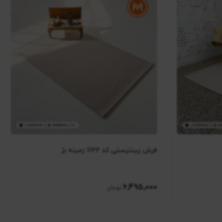
فرش پینترستی کد 1122 زمینه بژ
6٬495٬000