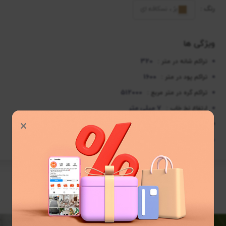
رنگ :
بژ ، نسکافه ای
ویژگی ها
320
تراکم شانه در متر :
1600
تراکم پود در متر :
512000
تراکم گره در متر مربع :
7 میلی متر
ارتفاع نخ خاب :
×
پلی استر
نخ خاب :
موارد بیشتر