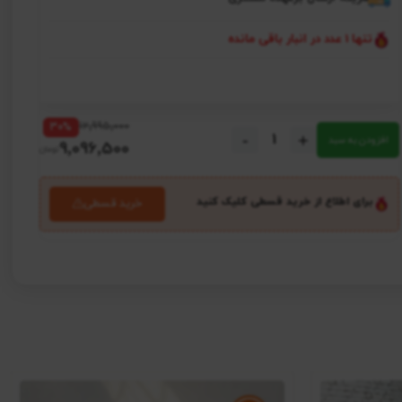
تنها 1 عدد در انبار باقی مانده
12٬995٬000
30%
-
+
افزودن به سبد
9٬096٬500
برای اطلاع از خرید قسطی کلیک کنید
خرید قسطی