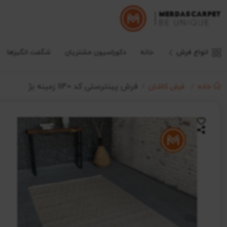
انواع فرش
خانه
دکوراسیون مشتریان
شگفت انگیزها
فرش پینترستی کد 1140 زمینه بژ
خانه
فرش کاشان