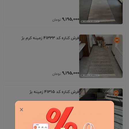
9٬195٬000
فرش کناره کد 41333 زمینه کرم بژ
9٬195٬000
فرش کناره کد 41315 زمینه بژ
×
9٬195٬000