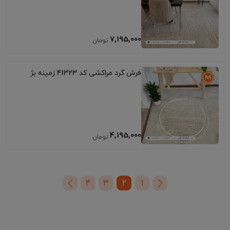
7٬195٬000
فرش گرد مراکشی کد 41323 زمینه بژ
4٬195٬000
4
3
2
1