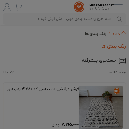
رنگ بندی ها
خانه
رنگ بندی ها
جستجوی پیشرفته
همه کالا ها
76 کالا
فرش مراکشی اختصاصی کد 41281 زمینه بژ
7٬195٬000