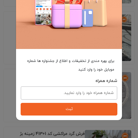
فرش کناره کد 41293 زمینه بژ
9٬195٬000
برای بهره مندی از تخفیفات و اطلاع از جشنواره ها شماره
موبایل خود را وارد کنید
فرش گرد مراکشی کد 41317 زمینه بژ
شماره همراه
ثبت
4٬195٬000
فرش گرد مراکشی کد 41301 زمینه بژ