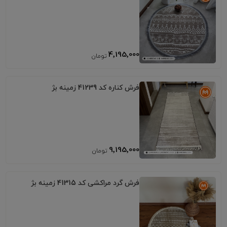
4٬195٬000
فرش کناره کد 41239 زمینه بژ
9٬195٬000
فرش گرد مراکشی کد 41315 زمینه بژ