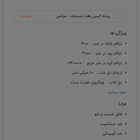
ریشه گیس بافت دستباف - مرداس
جزئیات
ویژگی ها
400
تراکم شانه در متر :
2100
تراکم پود در متر :
840000
تراکم گره در متر مربع :
10 میلی متر
ارتفاع نخ خاب :
ویکرون هیت ست
نخ خاب :
موارد بیشتر
مزایا
قابل شست و شو
ضد حساسیت
ضد کوبیدگی