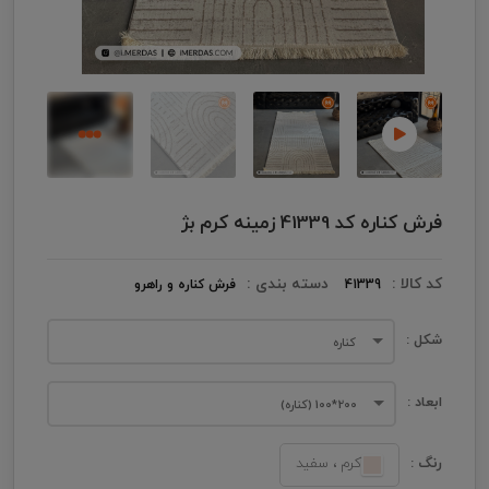
فرش کناره کد 41339 زمینه کرم بژ
کد کالا :
دسته بندی :
41339
فرش کناره و راهرو
شکل :
کناره
ابعاد :
200*100 (کناره)
رنگ :
کرم ، سفید