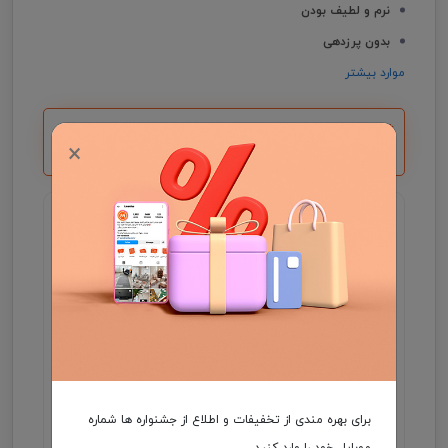
نرم و لطیف بودن
بدون پرزدهی
موارد بیشتر
*با خرید بالای 5 میلیون یک کارت هدیه ۵۰۰ هزار
×
تومانی دریافت می کنید.
گارانتی اصالت و سلامت فیزیکی کالا
جهت اطلاع از موجودی و ثبت سفارش میتوانید با شماره
09931046355 در واتساپ ارتباط برقرار کنید .
مدت زمان تحویل فرش، در صورت موجود بودن 3 الی
7 روز کاری و در غیر این صورت ۲5 الی 35 روز کاری
می باشد.
هزینه ارسال برعهده مشتری
برای بهره مندی از تخفیفات و اطلاع از جشنواره ها شماره
موبایل خود را وارد کنید