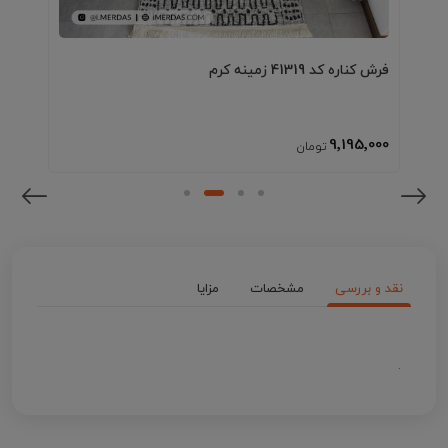
فرش کناره کد 41319 زمینه کرم
9٬195٬000
نقد و بررسی
مشخصات
مزایا
.