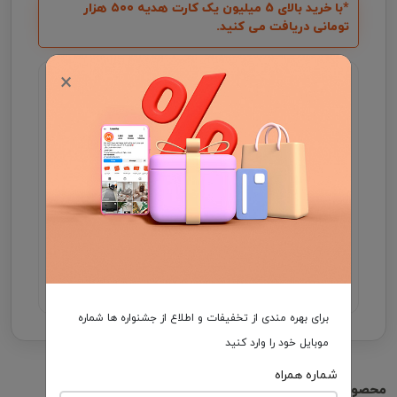
*با خرید بالای 5 میلیون یک کارت هدیه ۵۰۰ هزار
تومانی دریافت می کنید.
×
گارانتی اصالت و سلامت فیزیکی کالا
جهت اطلاع از موجودی و ثبت سفارش میتوانید با شماره
09931046355 در واتساپ ارتباط برقرار کنید .
مدت زمان تحویل فرش، در صورت موجود بودن 3 الی
7 روز کاری و در غیر این صورت ۲5 الی 35 روز کاری
می باشد.
هزینه ارسال برعهده مشتری
برای بهره مندی از تخفیفات و اطلاع از جشنواره ها شماره
موبایل خود را وارد کنید
شماره همراه
محصولات مشابه