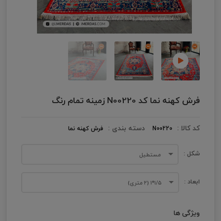
فرش کهنه نما کد N00220 زمینه تمام رنگ
کد کالا :
دسته بندی :
N00220
فرش کهنه نما
شکل :
مستطیل
ابعاد :
۱/۵*۱ (۲ متری)
ویژگی ها