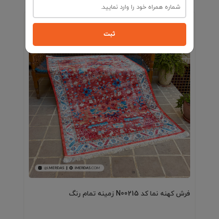
ثبت
فرش کهنه نما کد N00215 زمینه تمام رنگ