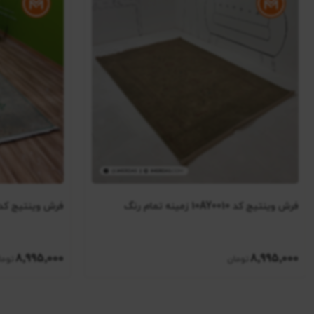
فرش وینتیج کد 10AY0010 زمینه تمام رنگ
فرش وینتیج کد 10AY0190 زمینه س
8٬995٬000
8٬995٬000