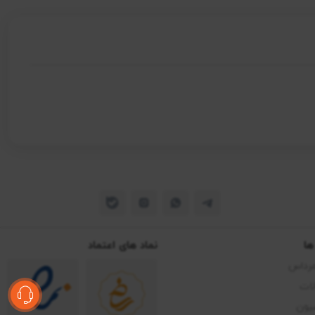
ها
نماد های اعتماد
مرداس
ات
یون