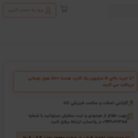
ورود به حساب کاربری
*با خرید بالای 5 میلیون یک کارت هدیه ۵۰۰ هزار تومانی
دریافت می کنید.
گارانتی اصالت و سلامت فیزیکی کالا
جهت اطلاع از موجودی و ثبت سفارش میتوانید با شماره
09931046355 در واتساپ ارتباط برقرار کنید .
مدت زمان تحویل فرش، در صورت موجود بودن 3 الی 7 روز