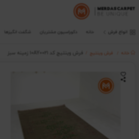
انواع فرش
خانه
دکوراسیون مشتریان
شگفت انگیزها
فرش وینتیج کد 10AY0021 زمینه سبز
خانه
فرش وینتیج