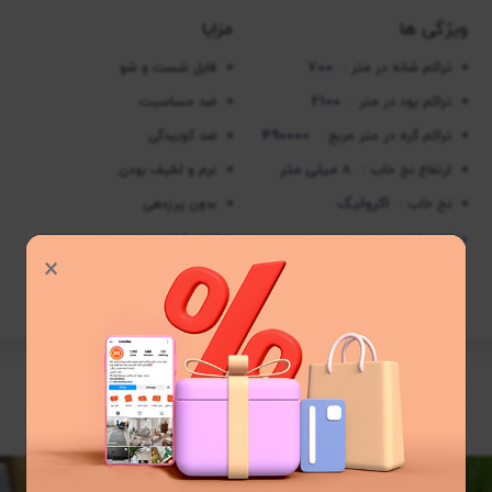
ویژگی ها
مزایا
700
تراکم شانه در متر :
قابل شست و شو
2100
تراکم پود در متر :
ضد حساسیت
490000
تراکم گره در متر مربع :
ضد کوبیدگی
8 میلی متر
ارتفاع نخ خاب :
نرم و لطیف بودن
اکرولیک
نخ خاب :
بدون پرزدهی
موارد بیشتر
موارد بیشتر
×