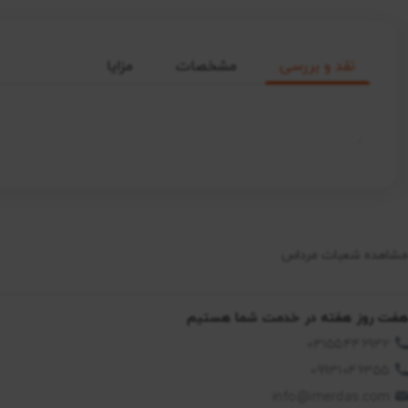
نقد و بررسی
مشخصات
مزایا
.
مشاهده شعبات مرداس
هفت روز هفته در خدمت شما هستیم
03155446932
09931046355
info@imerdas.com