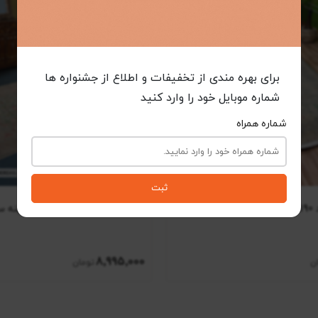
برای بهره مندی از تخفیفات و اطلاع از جشنواره ها
شماره موبایل خود را وارد کنید
شماره همراه
ثبت
بز
فرش وینتیج کد 10AY0051 زمینه سبز
8٬995٬000