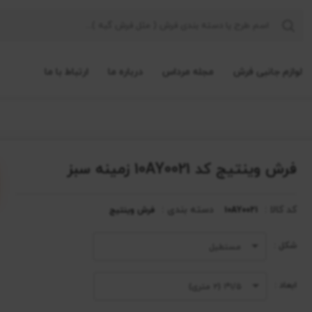
لوازم جانبی فرش
مجله مرداس
درباره ما
ارتباط با ما
فرش وینتیج کد 10AY0021 زمینه سبز
کد کالا :
دسته بندی :
10AY0021
فرش وینتیج
شکل :
مستطیل
ابعاد :
۱/۵*۱ (۲ متری)