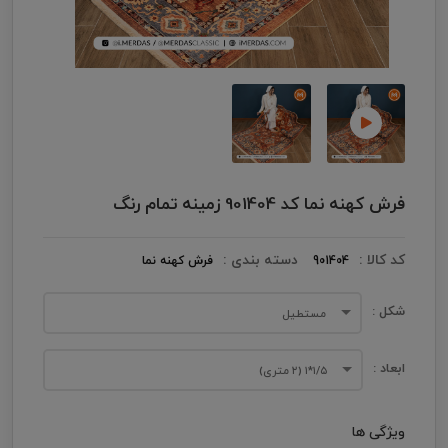
فرش کهنه نما کد 901404 زمینه تمام رنگ
کد کالا :
دسته بندی :
901404
فرش کهنه نما
شکل :
مستطیل
ابعاد :
۱/۵*۱ (۲ متری)
ویژگی ها