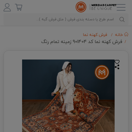
خانه
فرش کهنه نما
فرش کهنه نما کد 901404 زمینه تمام رنگ