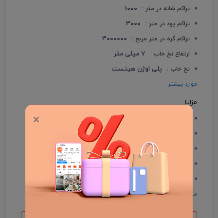
1000
تراکم شانه در متر :
3000
تراکم پود در متر :
3000000
تراکم گره در متر مربع :
7 میلی متر
ارتفاع نخ خاب :
پلی اوژن هیتست
نخ خاب :
موارد بیشتر
مزایا
×
قابل شست و شو
ضد حساسیت
ضد کوبیدگی
نرم و لطیف بودن
بدون پرزدهی
موارد بیشتر