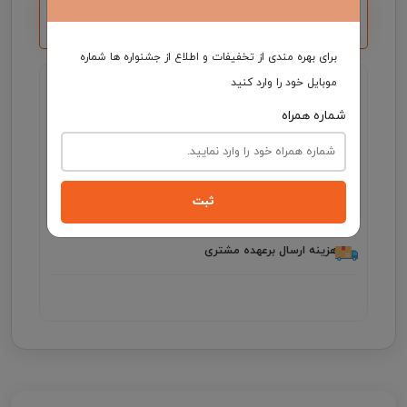
*با خرید بالای 5 میلیون یک کارت هدیه ۵۰۰ هزار
تومانی دریافت می کنید.
برای بهره مندی از تخفیفات و اطلاع از جشنواره ها شماره
گارانتی اصالت و سلامت فیزیکی کالا
موبایل خود را وارد کنید
شماره همراه
جهت اطلاع از موجودی و ثبت سفارش میتوانید با شماره
09931046355 در واتساپ ارتباط برقرار کنید .
مدت زمان تحویل فرش، در صورت موجود بودن 3 الی
7 روز کاری و در غیر این صورت ۲5 الی 35 روز کاری
ثبت
می باشد.
هزینه ارسال برعهده مشتری