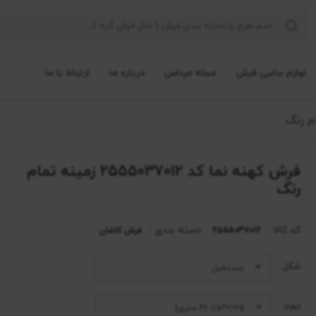
لوازم جانبی فرش
مجله مرداس
درباره ما
ارتباط با ما
فرش کهنه نما کد 2555037012 زمینه تمام
رنگ
کد کالا :
دسته بندی :
2555037012
فرش کاشان
شکل :
مستطیل
ابعاد :
۲/۲۵*۱/۵ (۴ متری)