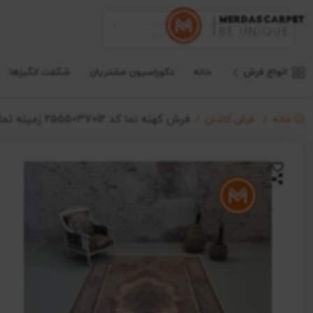
انواع فرش
خانه
دکوراسیون مشتریان
شگفت انگیزها
فرش کهنه نما کد 2555037012 زمینه تمام رنگ
خانه
فرش کاشان