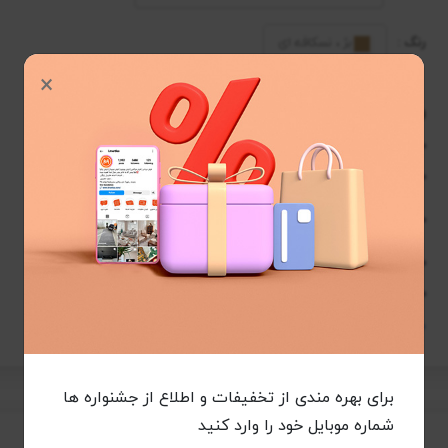
رنگ :
بژ ، نسکافه ای
×
ویژگی ها
مزایا
1200
تراکم شانه در متر :
قابل شست و شو
3600
تراکم پود در متر :
ضد حساسیت
تراکم گره در متر مربع :
ضد کوبیدگی
4320000
نرم و لطیف بودن
7 میلی متر
ارتفاع نخ خاب :
بدون پرزدهی
پلی اوژن هیتست
نخ خاب :
موارد بیشتر
موارد بیشتر
برای بهره مندی از تخفیفات و اطلاع از جشنواره ها
شماره موبایل خود را وارد کنید