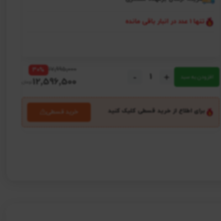
تنها 1 عدد در انبار باقی مانده
17٬995٬000
30%
-
+
افزودن به سبد
12٬596٬500
برای اطلاع از خرید قسطی کلیک کنید
خرید قسطی