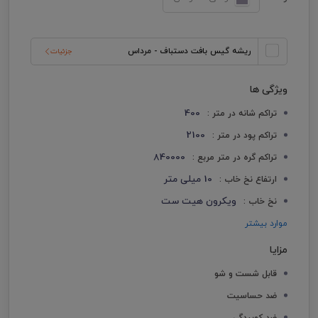
ریشه گیس بافت دستباف - مرداس
جزئیات
ویژگی ها
400
تراکم شانه در متر :
2100
تراکم پود در متر :
840000
تراکم گره در متر مربع :
10 میلی متر
ارتفاع نخ خاب :
ویکرون هیت ست
نخ خاب :
موارد بیشتر
مزایا
قابل شست و شو
ضد حساسیت
ضد کوبیدگی