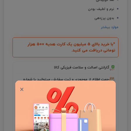
نرم و لطیف بودن
بدون پرزدهی
موارد بیشتر
*با خرید بالای 5 میلیون یک کارت هدیه ۵۰۰ هزار
تومانی دریافت می کنید.
گارانتی اصالت و سلامت فیزیکی کالا
جهت اطلاع از موجودی و ثبت سفارش میتوانید با شماره
09931046355 در واتساپ ارتباط برقرار کنید .
×
مدت زمان تحویل فرش، در صورت موجود بودن 3 الی
7 روز کاری و در غیر این صورت ۲5 الی 35 روز کاری
می باشد.
هزینه ارسال برعهده مشتری