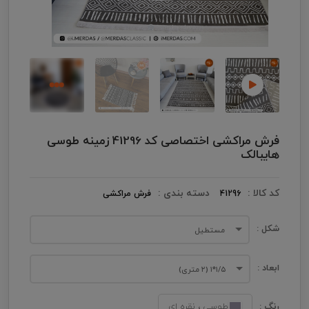
فرش مراکشی اختصاصی کد 41296 زمینه طوسی
هایبالک
کد کالا :
دسته بندی :
41296
فرش مراکشی
شکل :
مستطیل
ابعاد :
۱/۵*۱ (۲ متری)
رنگ :
طوسی ، نقره ای