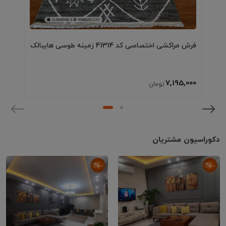
فرش مراکشی اختصاصی کد 41314 زمینه طوسی هایبالک
7٬195٬000
دکوراسیون مشتریان