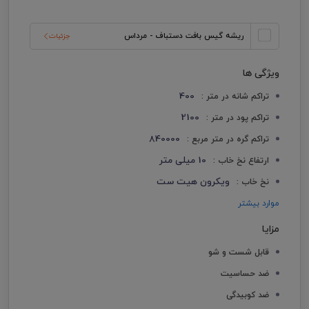
ریشه گیس بافت دستباف - مرداس
جزئیات
ویژگی ها
400
تراکم شانه در متر :
2100
تراکم پود در متر :
840000
تراکم گره در متر مربع :
10 میلی متر
ارتفاع نخ خاب :
ویکرون هیت ست
نخ خاب :
موارد بیشتر
مزایا
قابل شست و شو
ضد حساسیت
ضد کوبیدگی