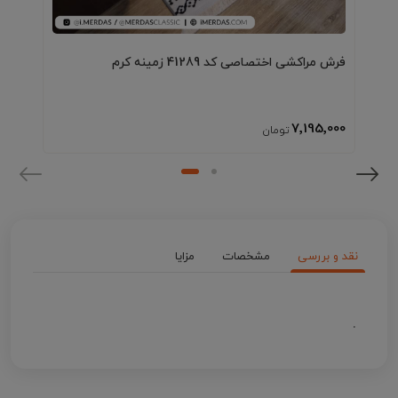
فرش مراکشی اختصاصی کد 41289 زمینه کرم
7٬195٬000
نقد و بررسی
مشخصات
مزایا
.