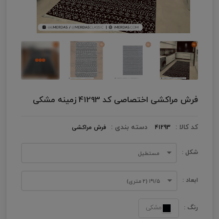
فرش مراکشی اختصاصی کد 41293 زمینه مشکی
کد کالا :
دسته بندی :
41293
فرش مراکشی
شکل :
مستطیل
ابعاد :
۱/۵*۱ (۲ متری)
رنگ :
مشکی