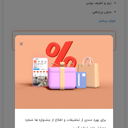
نرم و لطیف بودن
بدون پرزدهی
موارد بیشتر
*با خرید بالای 5 میلیون یک کارت هدیه ۵۰۰ هزار
×
تومانی دریافت می کنید.
گارانتی اصالت و سلامت فیزیکی کالا
جهت اطلاع از موجودی و ثبت سفارش میتوانید با شماره
09931046355 در واتساپ ارتباط برقرار کنید .
مدت زمان تحویل فرش، در صورت موجود بودن 3 الی
7 روز کاری و در غیر این صورت ۲5 الی 35 روز کاری
می باشد.
هزینه ارسال برعهده مشتری
برای بهره مندی از تخفیفات و اطلاع از جشنواره ها شماره
موبایل خود را وارد کنید