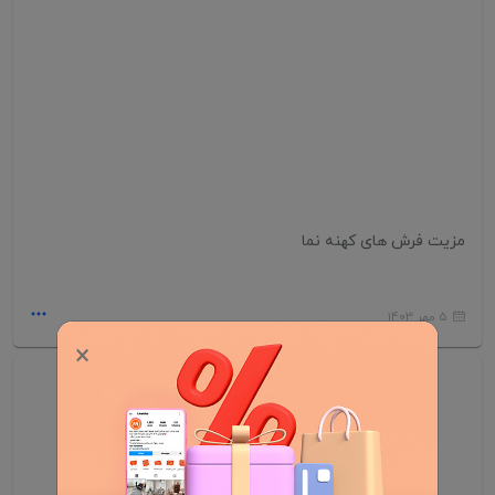
مزیت فرش های کهنه نما
5 مهر 1403
×