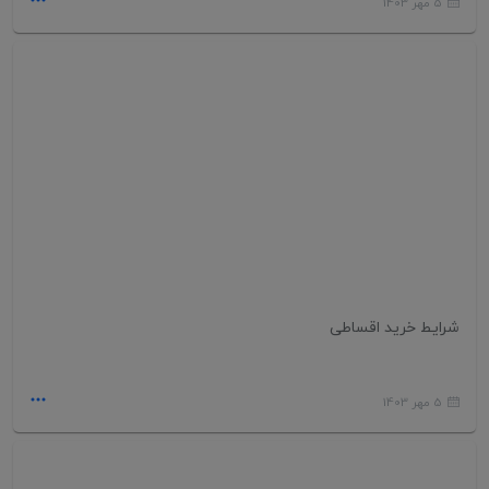
5 مهر 1403
شرایط خرید اقساطی
5 مهر 1403