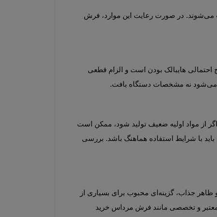
استفاده از جاروبرقی مناسب، پرهیز از شستشوی غیراصولی و خشک نگه داشتن فرش از مهم‌ترین نکات نگهداری محسوب می‌شوند. در صورت رعایت این موارد، فرش 
یکی از تصورات رایج این است که فرش هایبالک همیشه ضخیم‌تر از سایر فرش‌هاست. در حالی که ضخامت تنها یکی از نتایج احتمالی هایبالک بودن است و الزام قطعی 
خرید آگاهانه نیازمند توجه به چند عامل کلیدی است. نخست، کیفیت الیاف و برند تولیدکننده اهمیت زیادی دارد. نخ هایبالک اگر از مواد اولیه ضعیف تولید شود، ممکن است 
بررسی 
فرش ماشینی هایبالک را می‌توان ترکیبی از راحتی، زیبایی و فناوری نوین دانست. این نوع فرش‌ها به دلیل نرمی، حجم بالا و ظاهر جذاب، گزینه‌ای محبوب برای بسیاری از 
خانه‌ها هستند. با این حال، انتخاب نهایی باید بر اساس نیاز، بودجه و شرایط استفاده انجام شود. زمانی که از تولیدکنندگان معتبر و تخصصی مانند فرش مرداس خرید 