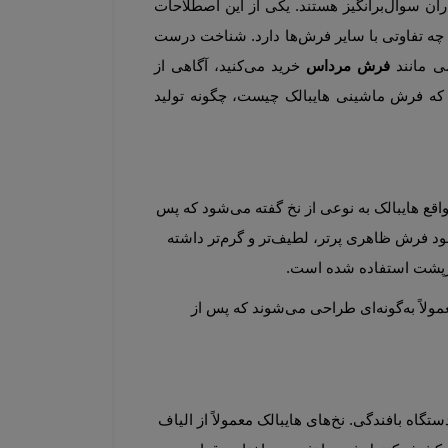
در سال‌های اخیر با پیشرفت فناوری تولید فرش ماشینی، اصطلاحات جدیدی وارد بازار شده‌اند که برای بسیاری از خریداران سوال‌برانگیز هستند. یکی از این اصطلاحات 
پرکاربرد، «فرش ماشینی هایبالک» است. بسیاری از افراد هنگام خرید فرش با این واژه مواجه می‌شوند اما دقیقاً نمی‌دانند چه تفاوتی با سایر فرش‌ها دارد. شناخت درست 
فرش مرداس
خرید می‌کنید، آگاهی از 
ویژگی‌های فنی و کاربردی محصولات اهمیت بیشتری پیدا می‌کند. در این مقاله به‌صورت جامع و دقیق بررسی می‌کنیم که فرش ماشینی هایبالک چیست، چگونه تولید 
واژه هایبالک (High Bulk) در اصل یک اصطلاح فنی در صنعت نساجی است و به الیافی اشاره دارد که حجم بالایی دارند. در واقع هایبالک به نوعی از نخ گفته می‌شود که پس 
از فرآیندهای خاص تولید، حالت پف‌دار، حجیم و نرم‌تری نسبت به نخ‌های معمولی پیدا می‌کند. این افزایش حجم باعث می‌شود فرش ظاهری پرتر، لطیف‌تر و گرم‌تر داشته 
این ویژگی حجیم بودن تنها یک موضوع ظاهری نیست، بلکه به ساختار الیاف و فرآیند تولید نخ بازمی‌گردد. نخ‌های هایبالک معمولاً به‌گونه‌ای طراحی می‌شوند که پس از 
برای درک بهتر فرش هایبالک، لازم است با روند تولید آن آشنا شویم. در تولید این نوع فرش، تمرکز اصلی روی نخ است نه دستگاه بافندگی. نخ‌های هایبالک معمولاً از الیاف 