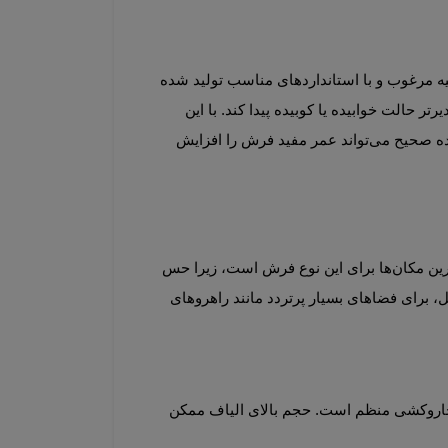
دوام فرش هایبالک به عوامل مختلفی بستگی دارد، از جمله نوع الیاف، کیفیت نخ و فناوری تولید. اگر نخ هایبالک از مواد اولیه مرغوب و با استانداردهای مناسب تولید شده 
با این 
حال، مانند هر فرش دیگری، نگهداری صحیح نقش کلیدی در طول عمر دارد. جاروکشی منظم، جلوگیری از رطوبت و استفاده صحیح می‌تواند عمر مفید فرش را افزایش 
فرش‌های هایبالک به دلیل نرمی و لطافت بالا، برای فضاهای راحتی و استراحت بسیار ایده‌آل هستند. اتاق خواب یکی از بهترین مکان‌ها برای این نوع فرش است، زیرا حس 
در مقابل، برای فضاهای بسیار پرتردد مانند راهروهای 
یکی از دغدغه‌های خریداران، نظافت فرش‌های نرم و حجیم است. فرش هایبالک نیز مانند سایر فرش‌های ماشینی نیازمند جاروکشی منظم است. حجم بالای الیاف ممکن 