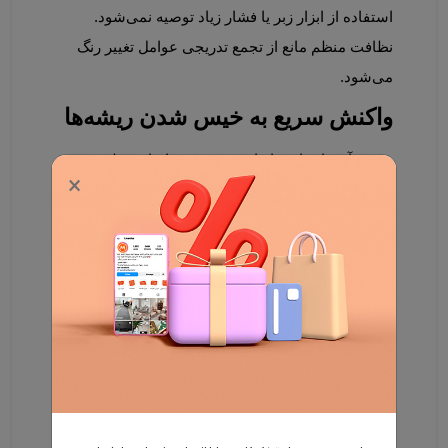
استفاده از ابزار زبر یا فشار زیاد توصیه نمی‌شود. 
نظافت منظم مانع از تجمع تدریجی عوامل تغییر رنگ 
می‌شود.
واکنش سریع به خیس شدن ریشه‌ها
ریختن آب یا سایر مایعات روی فرش اتفاقی طبیعی در 
×
هر خانه‌ای است، اما نحوه واکنش به آن تعیین‌کننده 
است. زمانی که ریشه فرش خیس می‌شود، باید 
بلافاصله با پارچه‌ای خشک و تمیز، رطوبت اضافی جذب 
شود. مالش شدید می‌تواند به الیاف آسیب بزند، 
بنابراین حرکات آرام و ضربه‌ای بهتر هستند. پس از جذب 
رطوبت، جریان هوا باید به خشک شدن کامل کمک کند. 
سرعت عمل در این مرحله نقش مهمی در جلوگیری از 
زرد شدن دارد.
محافظ ریشه؛ یک راهکار کاربردی و 