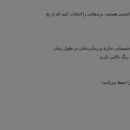
در گبه‌های ماشینی، نخ‌های پلی‌استر، آکریلیک هیت ست و ورژن (ویرجین) استفاده می‌شود. اگر به‌دنبال بهترین مارک گبه ماشینی هستید، برندهایی را انتخاب کنید که از نخ 
در گبه دست‌باف، بهترین برندها از رنگ‌های کاملاً گیاهی  استفاده می‌کنند. این رنگ‌ها، در برابر نور خورشید مقاوم‌اند و بوی شیمیایی ندارند و زیبایی‌شان در طول زمان 
نگ بالایی دارند.