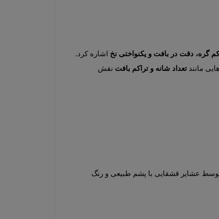
کم گره، دقت در بافت و یکنواختی نخ
 اشاره کرد. 
تعداد شانه و تراکم بافت
 نقش 
اگر به دنبال اصالت، کیفیت بالا و هنر واقعی هستید، گبه قشقایی بهترین مارک گبه دست‌باف محسوب می‌شود. این گبه‌ها توسط عشایر قشقایی با پشم طبیعی و رنگ 