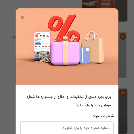
×
500٬000
اسپری لکه بر فرش ویژه حیوانات خانگی
560٬000
شامپو فرش مرداس
برای بهره مندی از تخفیفات و اطلاع از جشنواره ها شماره
موبایل خود را وارد کنید
شماره همراه
560٬000