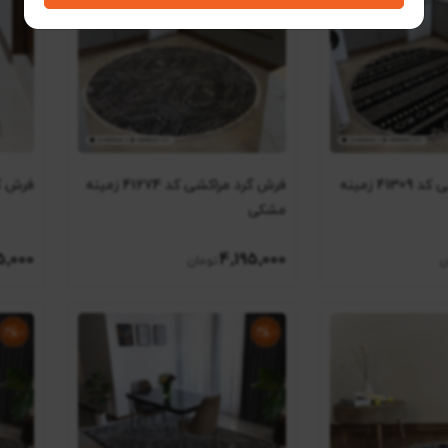
فرش گرد مراکشی کد 41309 زمینه
فرش گرد مراکشی کد 41274 زمینه
فرش کناره کد
مشکی
5٬000
4٬195٬000