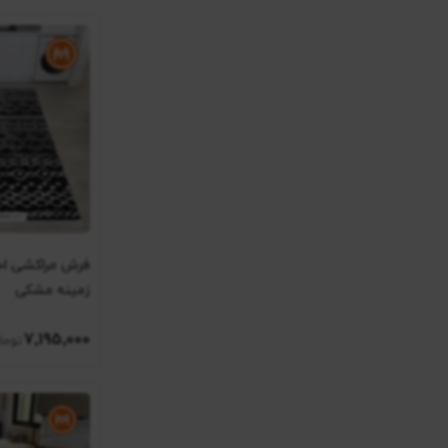
زمینه مشکی
7٬195٬000