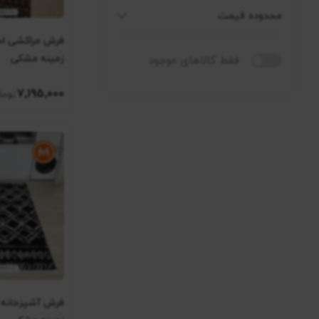
محدوده قیمت
زمینه مشکی
فقط کالاهای موجود
7٬195٬000