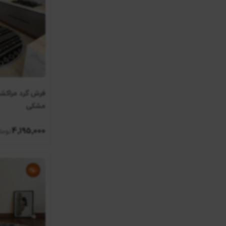
مشکی
4٬195٬000