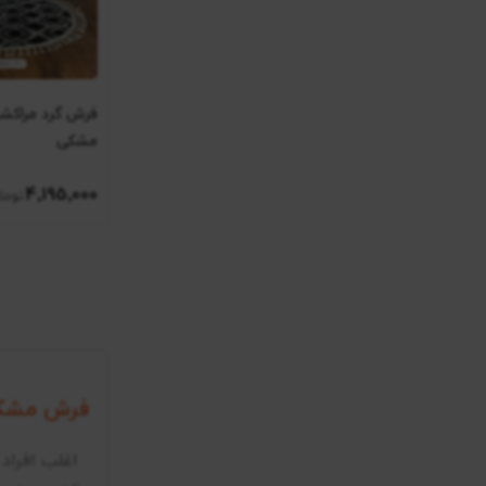
مشکی
4٬195٬000
فرش مشک
اغلب افراد