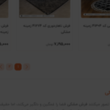
فرش گرد مراکشی کد 41304 زمینه
فرش ناهارخوری کد 41274 زمینه
مشکی
زمینه
5٬000
7٬195٬000
2
1
ی
 تصور میکنند
فرش مشکی
فضا را غمگین و دلگیر می‌کند، اما حقیق