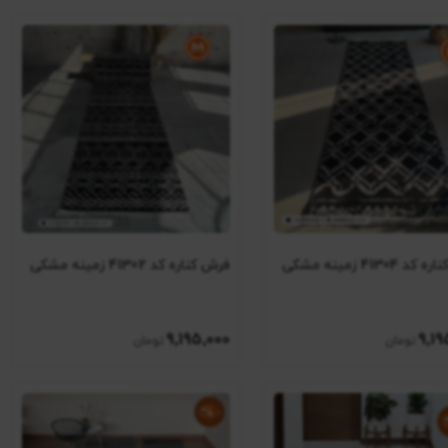
 41304 زمینه مشکی
فرش کناره کد 41302 زمینه مشکی
9٬195٬000
9٬19