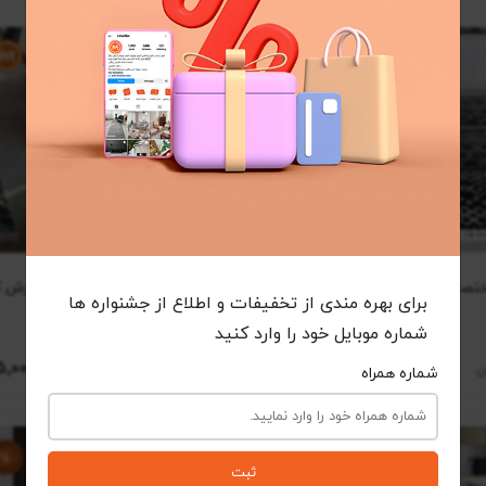
فرش مراکشی اختصاصی کد 41302
فرش مراکشی اختصاصی کد 41281
فرش کناره کد
برای بهره مندی از تخفیفات و اطلاع از جشنواره ها
زمینه مشکی
شماره موبایل خود را وارد کنید
5٬000
7٬195٬000
شماره همراه
ثبت