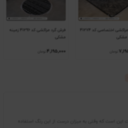
فرش مراکشی اختصاصی کد 41274
فرش گرد مراکشی کد 41296 زمینه
 مشکی
مشکی
4٬195٬000
7٬19
ت این است که وقتی به میزان درست از این رنگ استفاده