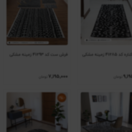
 41285 زمینه مشکی
فرش ست کد 41293 زمینه مشکی
7٬195٬000
9٬19