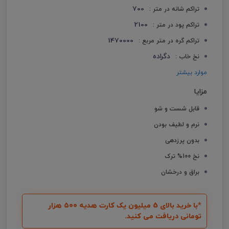
700
تراکم شانه در متر :
2100
تراکم پود در متر :
1470000
تراکم گره در متر مربع :
دگراده
نخ خاب :
موارد بیشتر
مزایا
قابل شست و شو
نرم و لطیف بودن
بدون پرزدهی
نخ 100% ترک
براق و درخشان
*با خرید بالای 5 میلیون یک کارت هدیه ۵۰۰ هزار
تومانی دریافت می کنید.