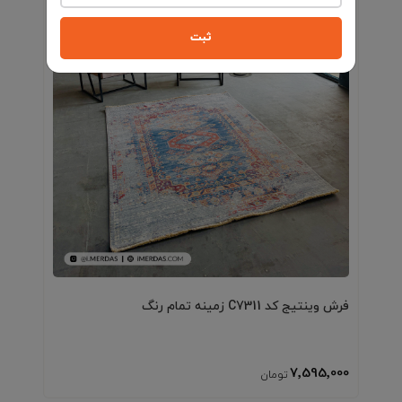
ثبت
فرش وینتیج کد C7311 زمینه تمام رنگ
7٬595٬000