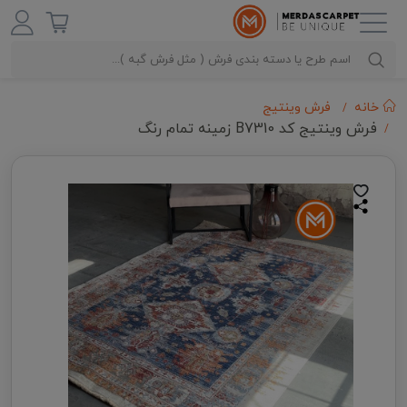
خانه
فرش وینتیج
فرش وینتیج کد B7310 زمینه تمام رنگ