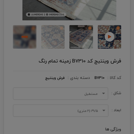
فرش وینتیج کد B7310 زمینه تمام رنگ
کد کالا :
دسته بندی :
B7310
فرش وینتیج
شکل :
مستطیل
ابعاد :
۱/۵*۱ (۲ متری)
ویژگی ها